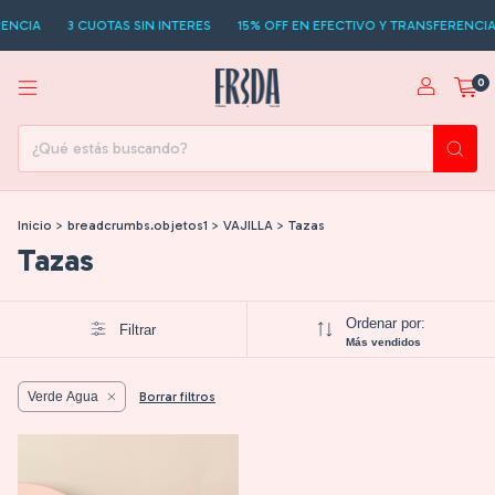
ENCIA
3 CUOTAS SIN INTERES
15% OFF EN EFECTIVO Y TRANSFERENCIA
0
Inicio
>
breadcrumbs.objetos1
>
VAJILLA
>
Tazas
Tazas
Ordenar por:
Filtrar
Más vendidos
Verde Agua
Borrar filtros