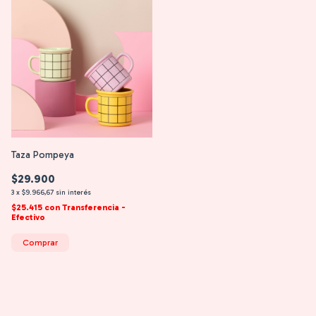
Taza Pompeya
$29.900
3
x
$9.966,67
sin interés
$25.415
con
Transferencia -
Efectivo
Comprar