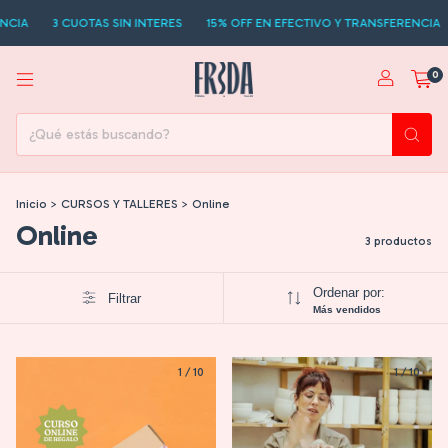
3 CUOTAS SIN INTERES
15% OFF EN EFECTIVO Y TRANSFERENCIA
3 
0
Inicio
>
CURSOS Y TALLERES
>
Online
Online
3 productos
Ordenar por:
Filtrar
Más vendidos
1
/
10
1
/
10