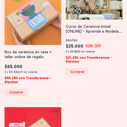
Curso de Cerámica Inicial
[ONLINE] - Aprendé a Modelar
y Decorar
$51.750
$25.000
52
% OFF
Box de cerámica en casa +
3
x
$8.333,33
sin interés
taller online de regalo
$21.250
con
Transferencia -
Efectivo
$65.000
3
x
$21.666,67
sin interés
$55.250
con
Transferencia -
Efectivo
Comprar
1
/
10