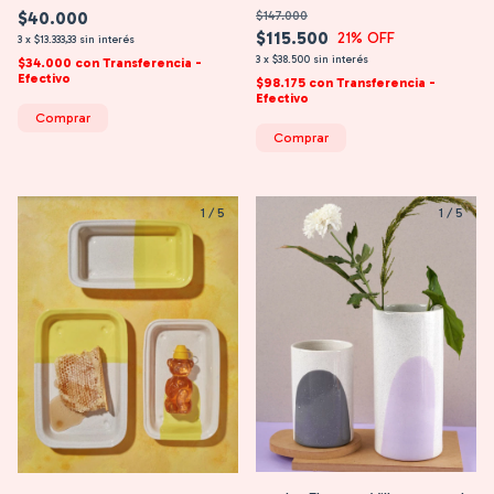
$40.000
$147.000
$115.500
21
% OFF
3
x
$13.333,33
sin interés
3
x
$38.500
sin interés
$34.000
con
Transferencia -
Efectivo
$98.175
con
Transferencia -
Efectivo
Comprar
Comprar
1
/
5
1
/
5