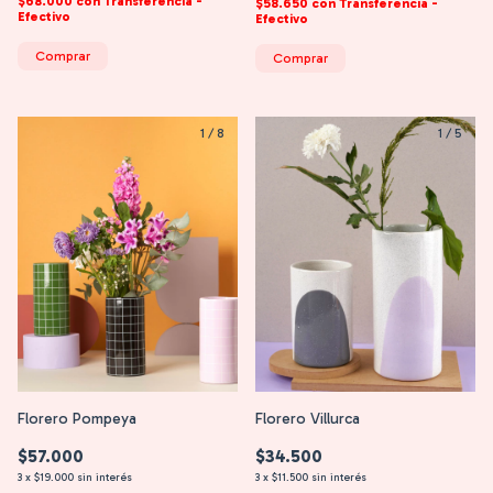
$68.000
con
Transferencia -
$58.650
con
Transferencia -
Efectivo
Efectivo
Comprar
Comprar
1
/
8
1
/
5
Florero Pompeya
Florero Villurca
$57.000
$34.500
3
x
$19.000
sin interés
3
x
$11.500
sin interés