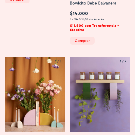
Bowlcito Bebe Balvanera
$14.000
3
x
$4.666,67
sin interés
$11.900
con
Transferencia -
Efectivo
Comprar
1
/
3
1
/
7