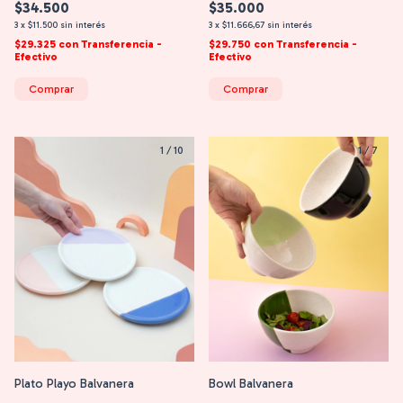
$34.500
$35.000
3
x
$11.500
sin interés
3
x
$11.666,67
sin interés
$29.325
con
Transferencia -
$29.750
con
Transferencia -
Efectivo
Efectivo
Comprar
Comprar
1
/
10
1
/
7
Plato Playo Balvanera
Bowl Balvanera