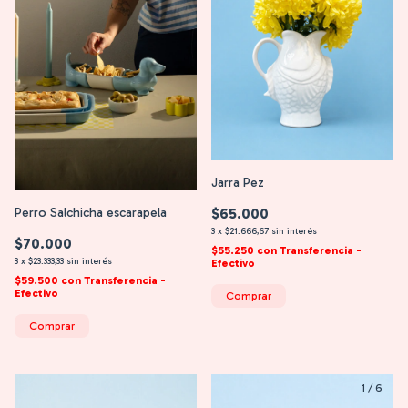
Jarra Pez
$65.000
Perro Salchicha escarapela
3
x
$21.666,67
sin interés
$70.000
$55.250
con
Transferencia -
3
x
$23.333,33
sin interés
Efectivo
$59.500
con
Transferencia -
Efectivo
Comprar
Comprar
1
/
6