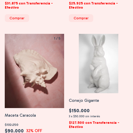
$31.875
con
Transferencia -
$25.925
con
Transferencia -
Efectivo
Efectivo
Comprar
Comprar
1
/
5
Conejo Gigante
$150.000
Maceta Caracola
3
x
$50.000
sin interés
$127.500
con
Transferencia -
$132.250
Efectivo
$90.000
32
% OFF