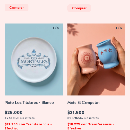
Comprar
Comprar
1
/
5
1
/
4
Plato Los Titulares - Blanco
Mate El Campeón
$25.000
$21.500
3
x
$8.333,33
sin interés
3
x
$7.166,67
sin interés
$21.250
con
Transferencia -
$18.275
con
Transferencia -
Efectivo
Efectivo