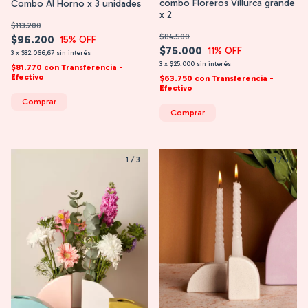
combo Floreros Villurca grande
Combo Al Horno x 3 unidades
x 2
$113.200
$84.500
$96.200
15
% OFF
$75.000
11
% OFF
3
x
$32.066,67
sin interés
3
x
$25.000
sin interés
$81.770
con
Transferencia -
Efectivo
$63.750
con
Transferencia -
Efectivo
Comprar
Comprar
1
/
3
1
/
5