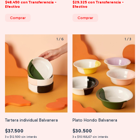
$48.450
con
Transferencia -
$29.325
con
Transferencia -
Efectivo
Efectivo
Comprar
Comprar
1
/
6
1
/
3
Tartera individual Balvanera
Plato Hondo Balvanera
$37.500
$30.500
3
x
$12.500
sin interés
3
x
$10.166,67
sin interés