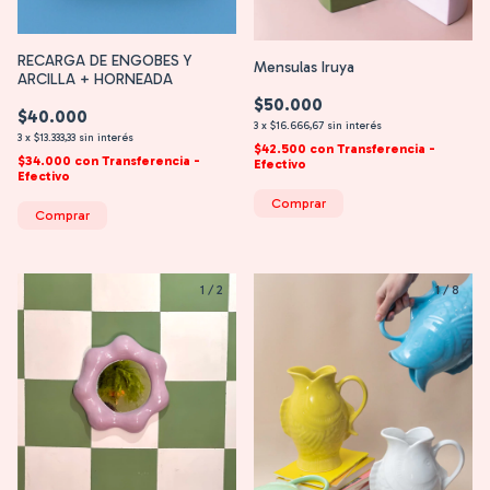
RECARGA DE ENGOBES Y
Mensulas Iruya
ARCILLA + HORNEADA
$50.000
$40.000
3
x
$16.666,67
sin interés
3
x
$13.333,33
sin interés
$42.500
con
Transferencia -
$34.000
con
Transferencia -
Efectivo
Efectivo
Comprar
Comprar
1
/
2
1
/
8