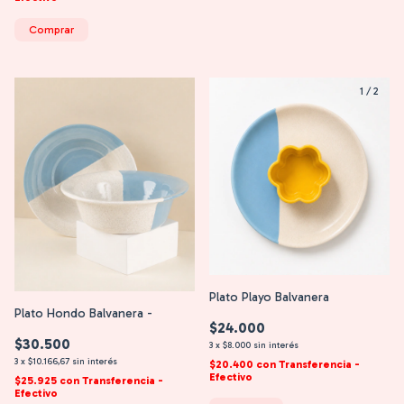
Comprar
1
/
2
Plato Playo Balvanera
Plato Hondo Balvanera -
$24.000
$30.500
3
x
$8.000
sin interés
3
x
$10.166,67
sin interés
$20.400
con
Transferencia -
Efectivo
$25.925
con
Transferencia -
Efectivo