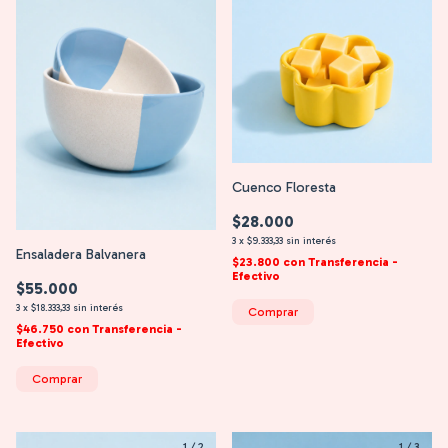
Cuenco Floresta
$28.000
3
x
$9.333,33
sin interés
Ensaladera Balvanera
$23.800
con
Transferencia -
Efectivo
$55.000
3
x
$18.333,33
sin interés
Comprar
$46.750
con
Transferencia -
Efectivo
Comprar
1
/
2
1
/
3