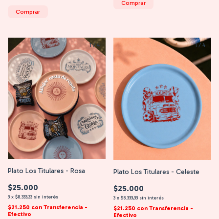
Comprar
Comprar
1
/
4
1
/
4
Plato Los Titulares - Rosa
Plato Los Titulares - Celeste
$25.000
$25.000
3
x
$8.333,33
sin interés
3
x
$8.333,33
sin interés
$21.250
con
Transferencia -
$21.250
con
Transferencia -
Efectivo
Efectivo