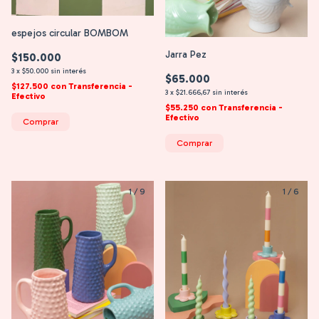
espejos circular BOMBOM
Jarra Pez
$150.000
3
x
$50.000
sin interés
$65.000
$127.500
con
Transferencia -
3
x
$21.666,67
sin interés
Efectivo
$55.250
con
Transferencia -
Efectivo
Comprar
Comprar
1
/
9
1
/
6