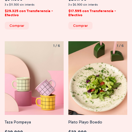
3
x
$11.500
sin interés
3
x
$6.900
sin interés
$29.325
con
Transferencia -
$17.595
con
Transferencia -
Efectivo
Efectivo
Comprar
Comprar
1
/
6
1
/
6
Taza Pompeya
Plato Playo Boedo