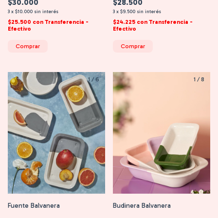
$28.500
$30.000
3
x
$9.500
sin interés
3
x
$10.000
sin interés
$24.225
con
Transferencia -
$25.500
con
Transferencia -
Efectivo
Efectivo
Comprar
Comprar
1
/
6
1
/
8
Fuente Balvanera
Budinera Balvanera