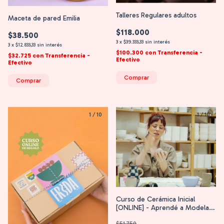
Talleres Regulares adultos
Maceta de pared Emilia
$118.000
$38.500
3
x
$39.333,33
sin interés
3
x
$12.833,33
sin interés
$100.300
con
Transferencia -
$32.725
con
Transferencia -
Efectivo
Efectivo
Comprar
Comprar
1
/
10
1
/
10
Curso de Cerámica Inicial
[ONLINE] - Aprendé a Modelar
y Decorar
$51.750