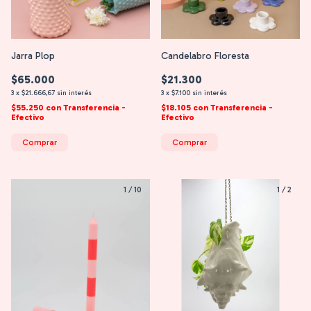
Jarra Plop
Candelabro Floresta
$65.000
$21.300
3
x
$21.666,67
sin interés
3
x
$7.100
sin interés
$55.250
con
Transferencia -
$18.105
con
Transferencia -
Efectivo
Efectivo
Comprar
Comprar
1
/
10
1
/
2