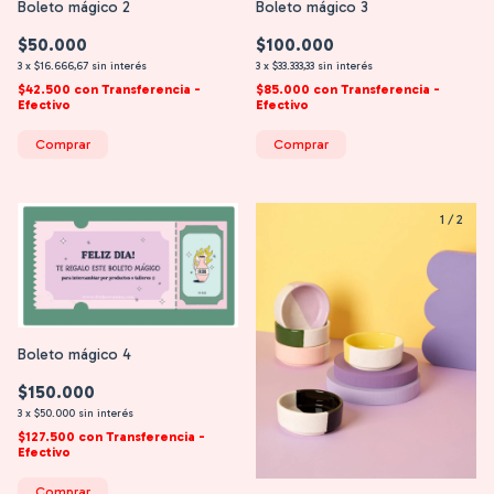
Boleto mágico 2
Boleto mágico 3
$50.000
$100.000
3
x
$16.666,67
sin interés
3
x
$33.333,33
sin interés
$42.500
con
Transferencia -
$85.000
con
Transferencia -
Efectivo
Efectivo
1
/
2
Boleto mágico 4
$150.000
3
x
$50.000
sin interés
$127.500
con
Transferencia -
Efectivo