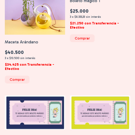
Boleto mágico 1
$25.000
3
x
$8.333,33
sin interés
$21.250
con
Transferencia -
Efectivo
Maceta Arándano
$40.500
3
x
$13.500
sin interés
$34.425
con
Transferencia -
Efectivo
Comprar