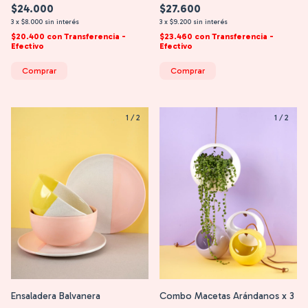
$24.000
$27.600
3
x
$8.000
sin interés
3
x
$9.200
sin interés
$20.400
con
Transferencia -
$23.460
con
Transferencia -
Efectivo
Efectivo
Comprar
Comprar
1
/
2
1
/
2
Ensaladera Balvanera
Combo Macetas Arándanos x 3