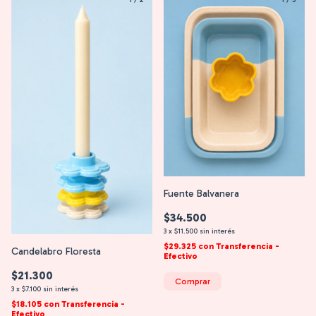
Fuente Balvanera
$34.500
3
x
$11.500
sin interés
$29.325
con
Transferencia -
Candelabro Floresta
Efectivo
$21.300
Comprar
3
x
$7.100
sin interés
$18.105
con
Transferencia -
Efectivo