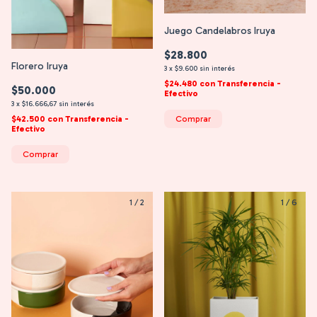
Juego Candelabros Iruya
$28.800
Florero Iruya
3
x
$9.600
sin interés
$24.480
con
Transferencia -
$50.000
Efectivo
3
x
$16.666,67
sin interés
$42.500
con
Transferencia -
Comprar
Efectivo
Comprar
1
/
2
1
/
6