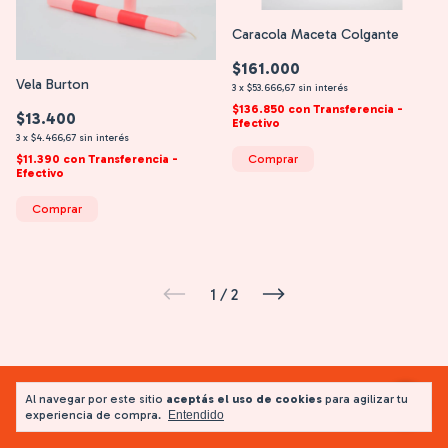
Caracola Maceta Colgante
$161.000
Vela Burton
3
x
$53.666,67
sin interés
$136.850
con
Transferencia -
$13.400
Efectivo
3
x
$4.466,67
sin interés
Comprar
$11.390
con
Transferencia -
Efectivo
Comprar
1
/
2
Al navegar por este sitio
aceptás el uso de cookies
para agilizar tu
experiencia de compra.
Entendido