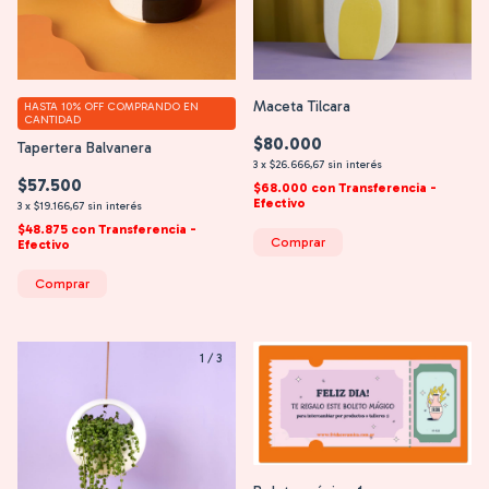
Maceta Tilcara
HASTA 10% OFF
COMPRANDO EN
CANTIDAD
$80.000
Tapertera Balvanera
3
x
$26.666,67
sin interés
$57.500
$68.000
con
Transferencia -
Efectivo
3
x
$19.166,67
sin interés
$48.875
con
Transferencia -
Comprar
Efectivo
Comprar
1
/
3