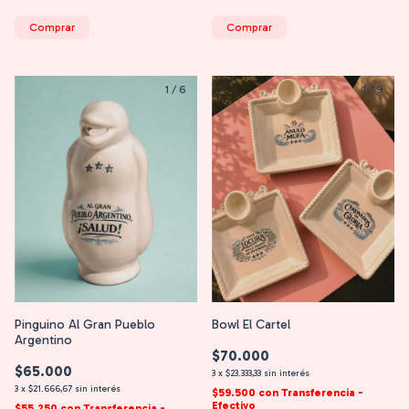
Comprar
Comprar
1
/
6
1
/
9
Pinguino Al Gran Pueblo
Bowl El Cartel
Argentino
$70.000
$65.000
3
x
$23.333,33
sin interés
3
x
$21.666,67
sin interés
$59.500
con
Transferencia -
Efectivo
$55.250
con
Transferencia -