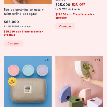
$25.000
52
% OFF
Box de cerámica en casa +
3
x
$8.333,33
sin interés
taller online de regalo
$21.250
con
Transferencia -
Efectivo
$65.000
3
x
$21.666,67
sin interés
$55.250
con
Transferencia -
Efectivo
Comprar
1
/
8
1
/
8