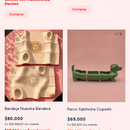
Efectivo
Comprar
Comprar
1
/
3
1
/
9
Bandeja Nuestra Bandera
Perro Salchicha Copetín
$80.000
$69.000
3
x
$26.666,67
sin interés
3
x
$23.000
sin interés