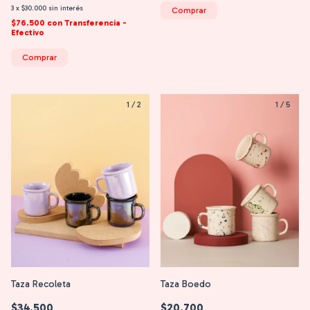
3
x
$30.000
sin interés
Comprar
$76.500
con
Transferencia -
Efectivo
Comprar
1
/
2
1
/
5
Taza Recoleta
Taza Boedo
$34.500
$20.700