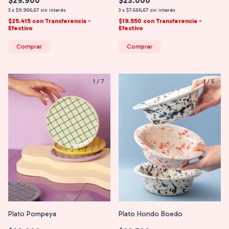
$29.900
$23.000
3
x
$9.966,67
sin interés
3
x
$7.666,67
sin interés
$25.415
con
Transferencia -
$19.550
con
Transferencia -
Efectivo
Efectivo
Comprar
Comprar
1
/
7
1
/
5
Plato Hondo Boedo
Plato Pompeya