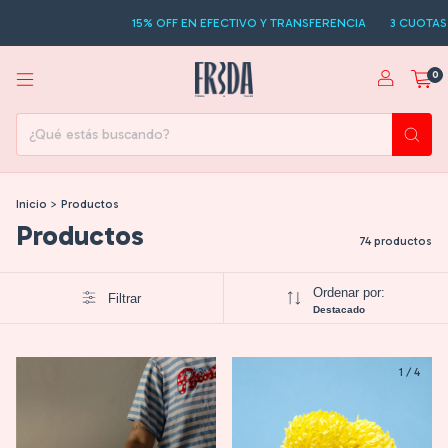
15% OFF EN EFECTIVO Y TRANSFERENCIA
3 CUOTAS SIN INTERES
15
0
Inicio
>
Productos
Productos
74 productos
Ordenar por:
Filtrar
Destacado
1
/
3
1
/
4