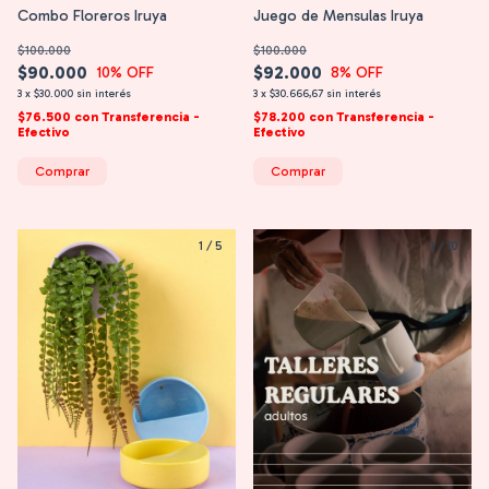
Combo Floreros Iruya
Juego de Mensulas Iruya
$100.000
$100.000
$90.000
$92.000
10
% OFF
8
% OFF
3
x
$30.000
sin interés
3
x
$30.666,67
sin interés
$76.500
con
Transferencia -
$78.200
con
Transferencia -
Efectivo
Efectivo
Comprar
Comprar
1
/
5
1
/
10