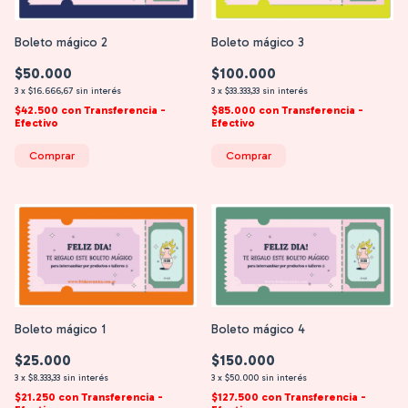
Boleto mágico 2
Boleto mágico 3
$50.000
$100.000
3
x
$16.666,67
sin interés
3
x
$33.333,33
sin interés
$42.500
con
Transferencia -
$85.000
con
Transferencia -
Efectivo
Efectivo
Boleto mágico 1
Boleto mágico 4
$25.000
$150.000
3
x
$8.333,33
sin interés
3
x
$50.000
sin interés
$21.250
con
Transferencia -
$127.500
con
Transferencia -