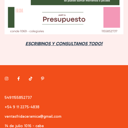
ESCRIBINOS Y CONSULTANOS TODO!
5491155852737
+54 9 11 2275-4838
ventasfridaceramica@gmail.com
14 de julio 1016 - caba