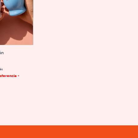
ón
rés
sferencia -