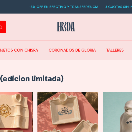
15% OFF EN EFECTIVO Y TRANSFERENCIA
3 CUOTAS SIN INTERES
BJETOS CON CHISPA
CORONADOS DE GLORIA
TALLERES
dicion limitada)