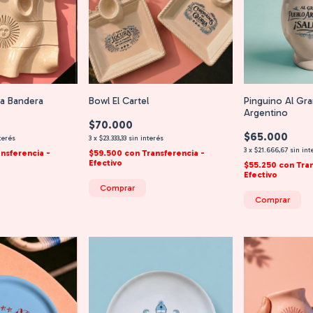
ra Bandera
Bowl El Cartel
Pinguino Al Gr
Argentino
$70.000
$65.000
terés
3
x
$23.333,33
sin interés
3
x
$21.666,67
sin int
ansferencia -
$59.500
con
Transferencia -
Efectivo
$55.250
con
Tra
Efectivo
Comprar
Comprar