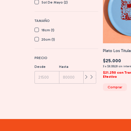
Sol De Mayo (2)
TAMAÑO
18cm (1)
20cm (1)
Plato Los Titul
PRECIO
$25.000
3
x
$8.333,33
sin inter
Desde
Hasta
$21.250
con
Tra
Efectivo
Comprar