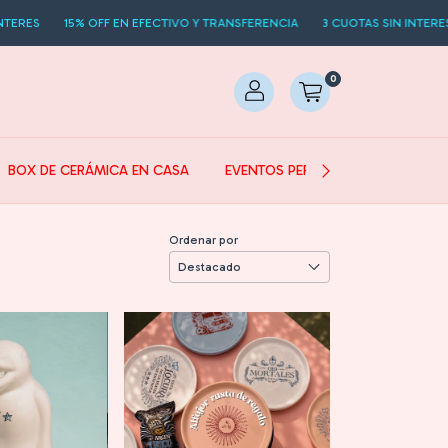
15% OFF EN EFECTIVO Y TRANSFERENCIA
3 CUOTAS SIN INTERES
15% 
0
BOX DE CERÁMICA EN CASA
EVENTOS PERSONALIZADOS
Ordenar por