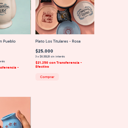
an Pueblo
Plato Los Titulares - Rosa
$25.000
3
x
$8.333,33
sin interés
erés
$21.250
con
Transferencia -
Efectivo
nsferencia -
Comprar