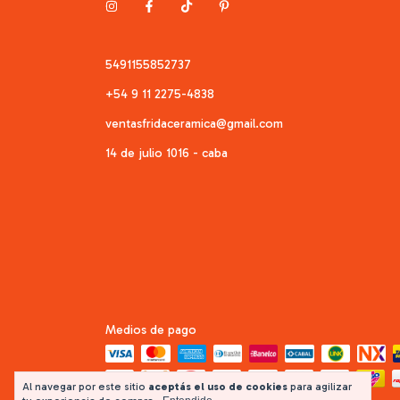
5491155852737
+54 9 11 2275-4838
ventasfridaceramica@gmail.com
14 de julio 1016 - caba
Medios de pago
Al navegar por este sitio
aceptás el uso de cookies
para agilizar