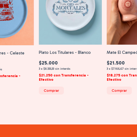
Plato Los Titulares - Blanco
Mate El Campe
ares - Celeste
$25.000
$21.500
3
x
$8.333,33
sin interés
3
x
$7.166,67
sin inte
és
$21.250
con
Transferencia -
$18.275
con
Tran
nsferencia -
Efectivo
Efectivo
Comprar
Comprar