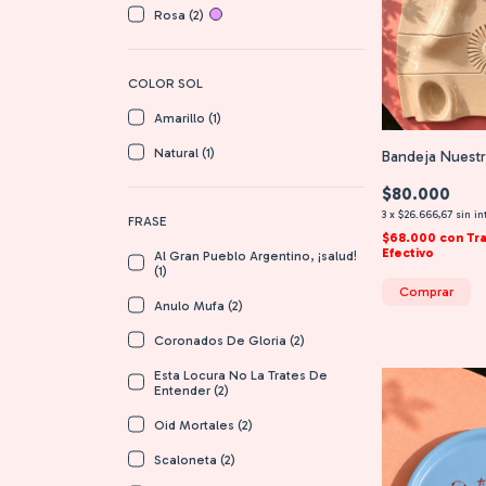
Rosa (2)
COLOR SOL
Amarillo (1)
Natural (1)
Bandeja Nuest
$80.000
3
x
$26.666,67
sin in
FRASE
$68.000
con
Tr
Efectivo
Al Gran Pueblo Argentino, ¡salud!
(1)
Comprar
Anulo Mufa (2)
Coronados De Gloria (2)
Esta Locura No La Trates De
Entender (2)
Oid Mortales (2)
Scaloneta (2)