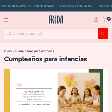
OFF EN EFECTIVO Y TRANSFERENCIA
3 CUOTAS SIN INTERES
15% OFF E
0
Inicio
>
Cumpleaños para infancias
Cumpleaños para infancias