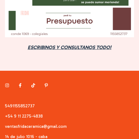
ESCRIBINOS Y CONSULTANOS TODO
!
5491155852737
+54 9 11 2275-4838
ventasfridaceramica@gmail.com
14 de julio 1016 - caba