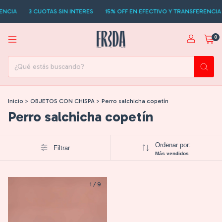
ENCIA
3 CUOTAS SIN INTERES
15% OFF EN EFECTIVO Y TRANSFERENCIA
0
Inicio
>
OBJETOS CON CHISPA
>
Perro salchicha copetín
Perro salchicha copetín
Ordenar por:
Filtrar
Más vendidos
1
/
9