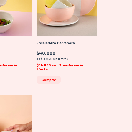
Ensaladera Balvanera
$40.000
s
3
x
$13.333,33
sin interés
nsferencia -
$34.000
con
Transferencia -
Efectivo
Comprar