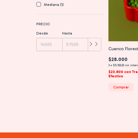
Mediana (1)
PRECIO
Desde
Hasta
Cuenco Flores
$28.000
3
x
$9.333,33
sin inter
$23.800
con
Tra
Efectivo
Comprar