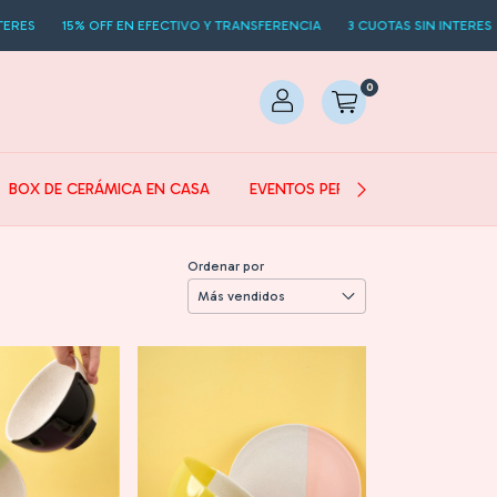
15% OFF EN EFECTIVO Y TRANSFERENCIA
3 CUOTAS SIN INTERES
15% 
0
BOX DE CERÁMICA EN CASA
EVENTOS PERSONALIZADOS
Ordenar por