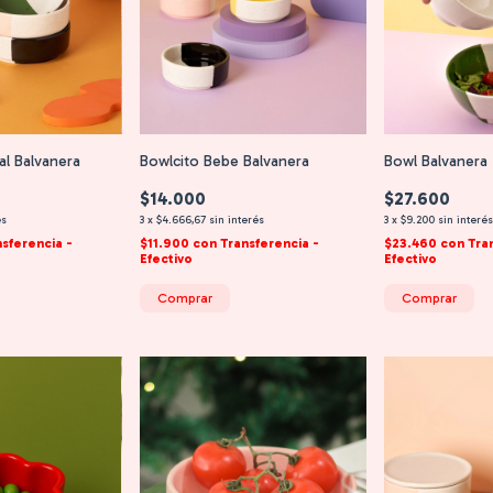
ual Balvanera
Bowlcito Bebe Balvanera
Bowl Balvanera
$14.000
$27.600
és
3
x
$4.666,67
sin interés
3
x
$9.200
sin interé
nsferencia -
$11.900
con
Transferencia -
$23.460
con
Tra
Efectivo
Efectivo
Comprar
Comprar