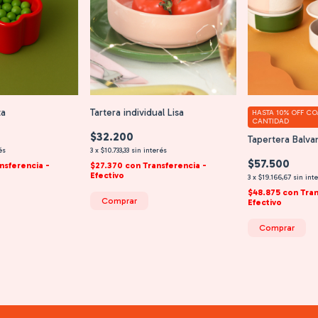
ta
Tartera individual Lisa
HASTA 10% OFF
CO
CANTIDAD
$32.200
Tapertera Balva
és
3
x
$10.733,33
sin interés
$57.500
nsferencia -
$27.370
con
Transferencia -
Efectivo
3
x
$19.166,67
sin int
$48.875
con
Tran
Comprar
Efectivo
Comprar