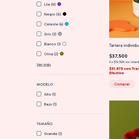
Lila (6)
Negro (6)
Celeste (4)
Gris (3)
Blanco (1)
Tartera individ
Oliva (2)
$37.500
3
x
$12.500
sin inter
Ver más
$31.875
con
Tra
Efectivo
Comprar
MODELO
Alto (1)
Bajo (1)
TAMAÑO
Grande (1)