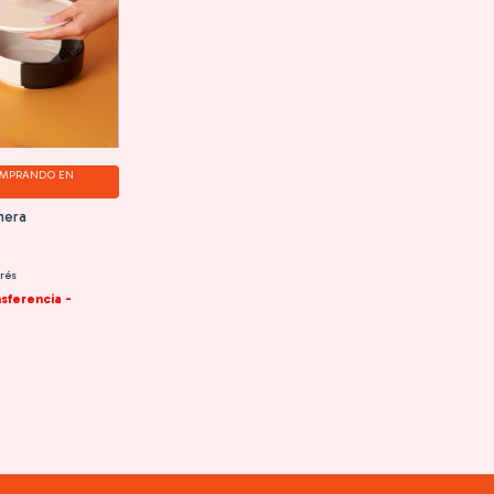
MPRANDO EN
nera
erés
sferencia -