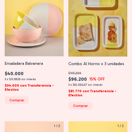
Ensaladera Balvanera
Combo Al Horno x 3 unidades
$40.000
$113.200
$96.200
15
% OFF
3
x
$13.333,33
sin interés
3
x
$32.066,67
sin interés
$34.000
con
Transferencia -
Efectivo
$81.770
con
Transferencia -
Efectivo
Comprar
Comprar
1
/
2
1
/
2