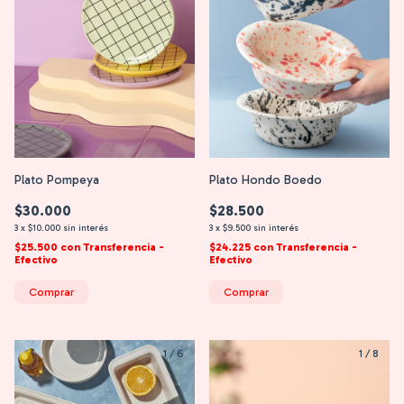
Plato Hondo Boedo
Plato Pompeya
$28.500
$30.000
3
x
$9.500
sin interés
3
x
$10.000
sin interés
$24.225
con
Transferencia -
$25.500
con
Transferencia -
Efectivo
Efectivo
Comprar
Comprar
1
/
6
1
/
8