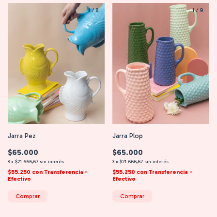
1
/
8
1
/
9
Jarra Pez
Jarra Plop
$65.000
$65.000
3
x
$21.666,67
sin interés
3
x
$21.666,67
sin interés
$55.250
con
Transferencia -
$55.250
con
Transferencia -
Efectivo
Efectivo
Comprar
Comprar