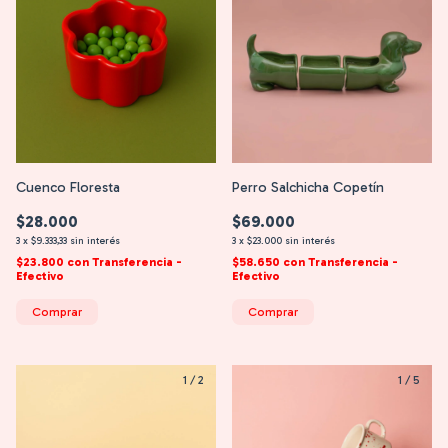
Cuenco Floresta
Perro Salchicha Copetín
$28.000
$69.000
3
x
$9.333,33
sin interés
3
x
$23.000
sin interés
$23.800
con
Transferencia -
$58.650
con
Transferencia -
Efectivo
Efectivo
Comprar
Comprar
1
/
2
1
/
5