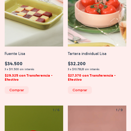
Fuente Lisa
Tartera individual Lisa
$34.500
$32.200
3
x
$11.500
sin interés
3
x
$10.733,33
sin interés
$29.325
con
Transferencia -
$27.370
con
Transferencia -
Efectivo
Efectivo
Comprar
Comprar
1
/
6
1
/
9