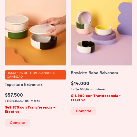
Bowlcito Bebe Balvanera
HASTA 10% OFF
COMPRANDO EN
CANTIDAD
$14.000
Tapertera Balvanera
3
x
$4.666,67
sin interés
$57.500
$11.900
con
Transferencia -
Efectivo
3
x
$19.166,67
sin interés
$48.875
con
Transferencia -
Comprar
Efectivo
Comprar