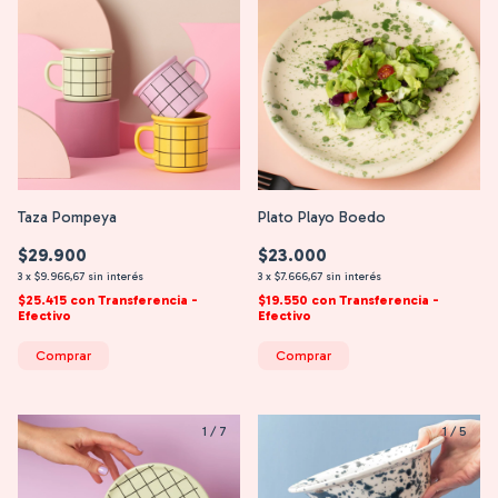
Taza Pompeya
Plato Playo Boedo
$29.900
$23.000
3
x
$9.966,67
sin interés
3
x
$7.666,67
sin interés
$25.415
con
Transferencia -
$19.550
con
Transferencia -
Efectivo
Efectivo
Comprar
Comprar
1
/
7
1
/
5