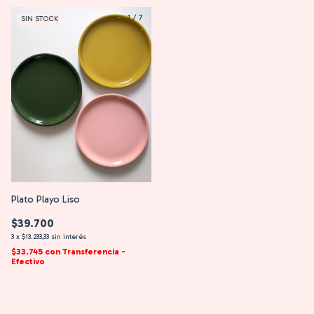
1
/
7
SIN STOCK
Plato Playo Liso
$39.700
3
x
$13.233,33
sin interés
$33.745
con
Transferencia -
Efectivo