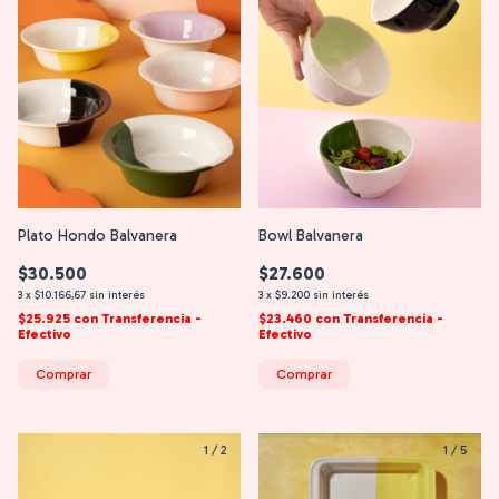
Plato Hondo Balvanera
Bowl Balvanera
$30.500
$27.600
3
x
$10.166,67
sin interés
3
x
$9.200
sin interés
$25.925
con
Transferencia -
$23.460
con
Transferencia -
Efectivo
Efectivo
Comprar
Comprar
1
/
2
1
/
5