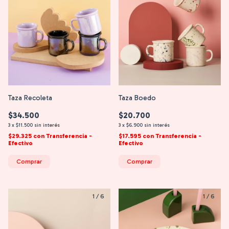
Taza Recoleta
Taza Boedo
$34.500
$20.700
3
x
$11.500
sin interés
3
x
$6.900
sin interés
$29.325
con
Transferencia -
$17.595
con
Transferencia -
Efectivo
Efectivo
Comprar
Comprar
1
/
6
1
/
6