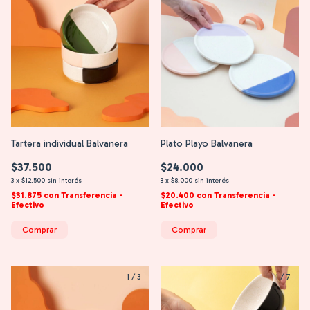
Tartera individual Balvanera
Plato Playo Balvanera
$37.500
$24.000
3
x
$12.500
sin interés
3
x
$8.000
sin interés
$31.875
con
Transferencia -
$20.400
con
Transferencia -
Efectivo
Efectivo
Comprar
Comprar
1
/
3
1
/
7