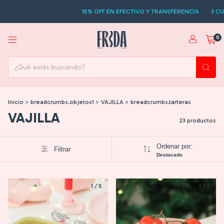
15% OFF EN EFECTIVO Y TRANSFERENCIA
3 CUOTAS SI
0
Inicio
>
breadcrumbs.objetos1
>
VAJILLA
>
breadcrumbs.tarteras
VAJILLA
23 productos
Ordenar por:
Filtrar
Destacado
1
/
5
1
/
7