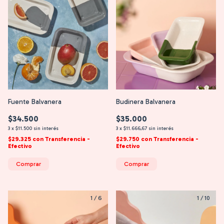
Fuente Balvanera
Budinera Balvanera
$34.500
$35.000
3
x
$11.500
sin interés
3
x
$11.666,67
sin interés
$29.325
con
Transferencia -
$29.750
con
Transferencia -
Efectivo
Efectivo
Comprar
Comprar
1
/
6
1
/
10