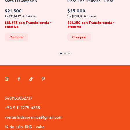
Mate El Campeón
Plato Los Titulares - Rosa
$21.500
$25.000
3
x
$7.166,67
sin interés
3
x
$8.333,33
sin interés
$18.275
con
Transferencia -
$21.250
con
Transferencia -
Efectivo
Efectivo
Comprar
Comprar
5491155852737
+54 9 11 2275-4838
ventasfridaceramica@gmail.com
14 de julio 1016 - caba