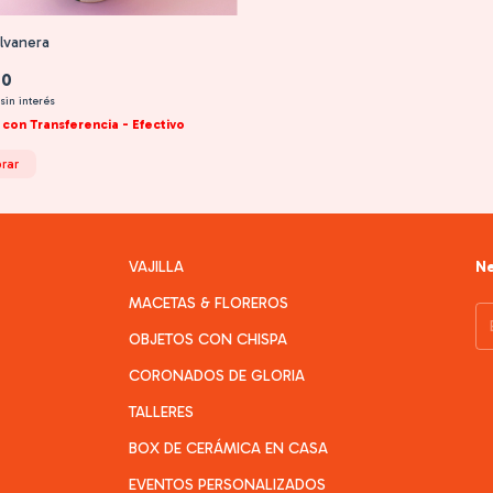
lvanera
00
sin interés
0
con
Transferencia - Efectivo
rar
VAJILLA
Ne
MACETAS & FLOREROS
OBJETOS CON CHISPA
CORONADOS DE GLORIA
TALLERES
BOX DE CERÁMICA EN CASA
EVENTOS PERSONALIZADOS