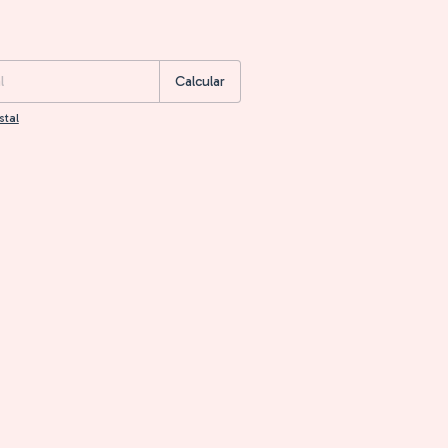
:
Cambiar CP
Calcular
stal