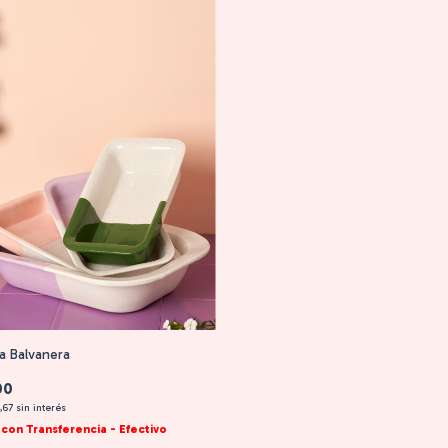
a Balvanera
00
,67
sin interés
0
con
Transferencia - Efectivo