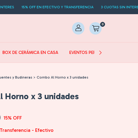
15% OFF EN EFECTIVO Y TRANSFERENCIA
3 CUOTAS SIN INTERES
15% O
0
BOX DE CERÁMICA EN CASA
EVENTOS PERSONALIZADOS
uentes y Budineras
>
Combo Al Horno x 3 unidades
 Horno x 3 unidades
0
15
% OFF
Transferencia - Efectivo