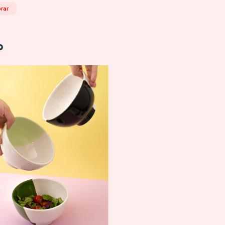
rar
o