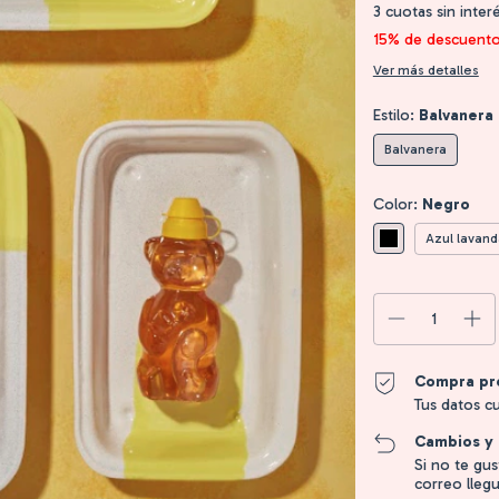
3
cuotas sin inter
15% de descuent
Ver más detalles
Estilo:
Balvanera
Balvanera
Color:
Negro
Azul lavand
Compra pr
Tus datos c
Cambios y 
Si no te gu
correo llegu