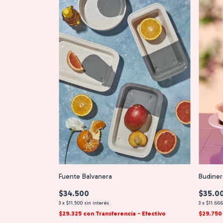
Fuente Balvanera
Budiner
$34.500
$35.0
3
x
$11.500
sin interés
3
x
$11.666
$29.325
con
Transferencia - Efectivo
$29.75