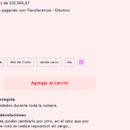
és de
$32.066,67
o
pagando con Transferencia - Efectivo
a
Mix de Color
verde seco
lila
otegida
uidados durante toda la compra.
devoluciones
sta, podés cambiarlo por otro, en el caso que por
e roto se realiza reposicion sin cargo..