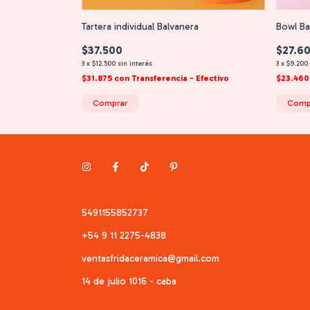
Tartera individual Balvanera
Bowl Ba
$37.500
$27.6
3
x
$12.500
sin interés
3
x
$9.200
$31.875
con
Transferencia - Efectivo
$23.46
Comprar
Comp
5491155852737
+54 9 11 2275-4838
ventasfridaceramica@gmail.com
14 de julio 1016 - caba