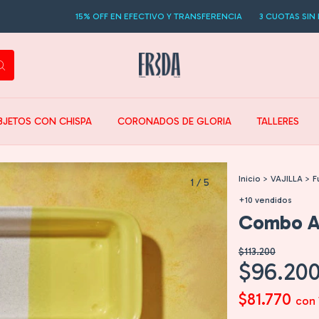
15% OFF EN EFECTIVO Y TRANSFERENCIA
3 CUOTAS SIN INTERES
BJETOS CON CHISPA
CORONADOS DE GLORIA
TALLERES
Inicio
>
VAJILLA
>
F
1
/
5
+10 vendidos
Combo Al
$113.200
$96.20
$81.770
con