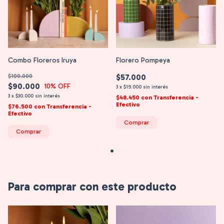
Combo Floreros Iruya
Florero Pompeya
$100.000
$57.000
$90.000
10
% OFF
3
x
$19.000
sin interés
3
x
$30.000
sin interés
$48.450
con
Transferencia -
Efectivo
$76.500
con
Transferencia -
Efectivo
Comprar
Comprar
Para comprar con este producto