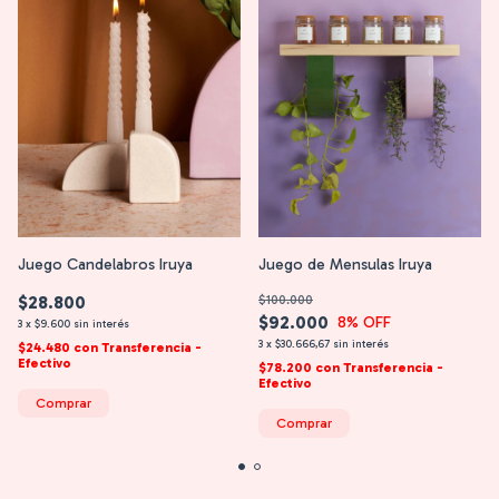
Juego de Mensulas Iruya
Juego Candelabros Iruya
$100.000
$28.800
$92.000
8
% OFF
3
x
$9.600
sin interés
3
x
$30.666,67
sin interés
$24.480
con
Transferencia -
Efectivo
$78.200
con
Transferencia -
Efectivo
Comprar
Comprar