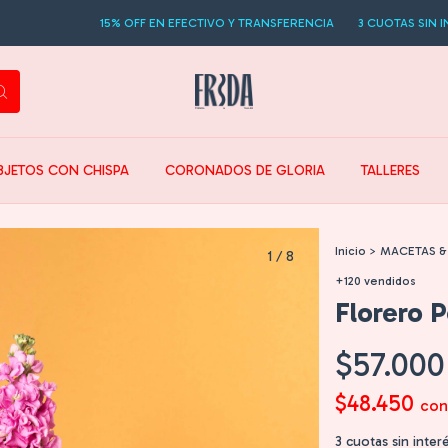
15% OFF EN EFECTIVO Y TRANSFERENCIA
3 CUOTAS SIN INTERES
1
BJETOS CON CHISPA
CORONADOS DE GLORIA
TALLERES
Inicio
>
MACETAS &
1
/
8
+120 vendidos
Florero 
$57.000
$48.450
con
3
cuotas sin inter