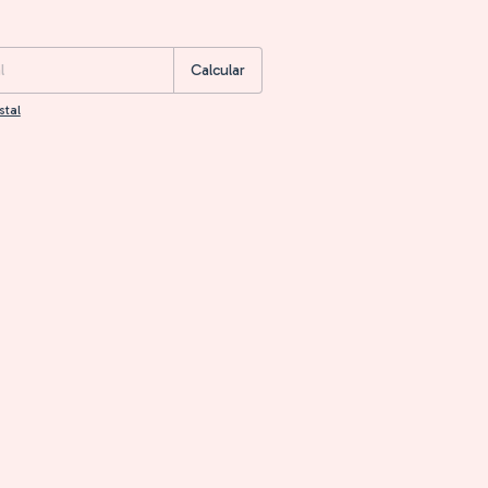
:
Cambiar CP
Calcular
stal