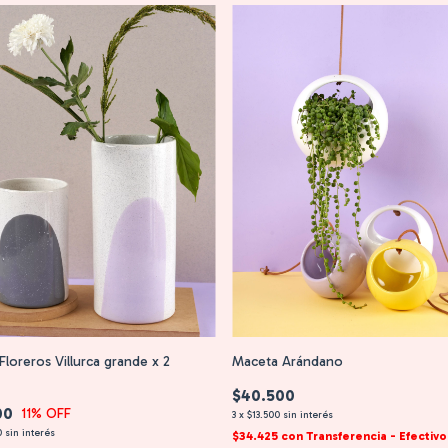
Maceta Arándano
loreros Villurca grande x 2
$40.500
00
11
% OFF
3
x
$13.500
sin interés
0
sin interés
$34.425
con
Transferencia - Efectivo