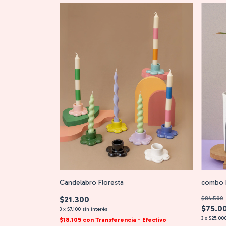
Candelabro Floresta
combo F
$21.300
$84.500
$75.0
3
x
$7.100
sin interés
3
x
$25.00
$18.105
con
Transferencia - Efectivo