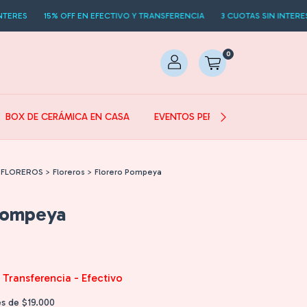
5% OFF EN EFECTIVO Y TRANSFERENCIA
3 CUOTAS SIN INTERES
15% OF
0
BOX DE CERÁMICA EN CASA
EVENTOS PERSONALIZADOS
 FLOREROS
>
Floreros
>
Florero Pompeya
Pompeya
Transferencia - Efectivo
és de
$19.000