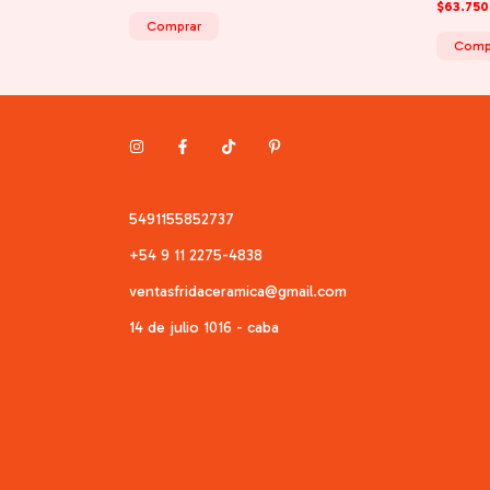
$63.75
Comprar
Comp
5491155852737
+54 9 11 2275-4838
ventasfridaceramica@gmail.com
14 de julio 1016 - caba