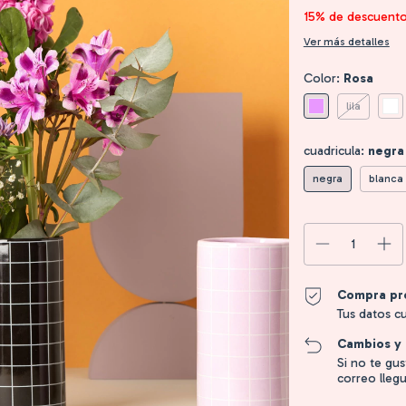
15% de descuent
Ver más detalles
Color:
Rosa
lila
cuadricula:
negra
negra
blanca
Compra pr
Tus datos c
Cambios y 
Si no te gu
correo llegu