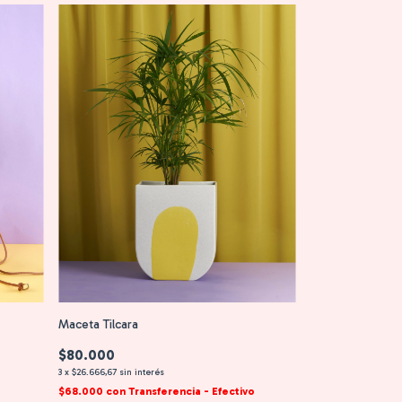
Maceta Tilcara
$80.000
3
x
$26.666,67
sin interés
$68.000
con
Transferencia - Efectivo