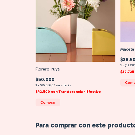
Maceta 
$38.5
3
x
$12.833,
Florero Iruya
$32.725
$50.000
Comp
3
x
$16.666,67
sin interés
$42.500
con
Transferencia - Efectivo
Comprar
Para comprar con este product