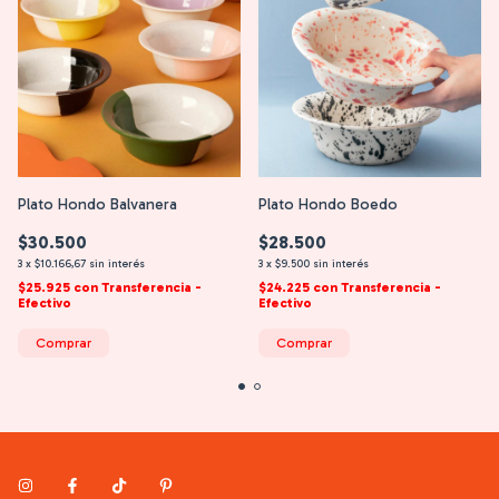
Plato Hondo Boedo
Plato Hondo Balvanera
$28.500
$30.500
3
x
$9.500
sin interés
3
x
$10.166,67
sin interés
$24.225
con
Transferencia -
$25.925
con
Transferencia -
Efectivo
Efectivo
Comprar
Comprar