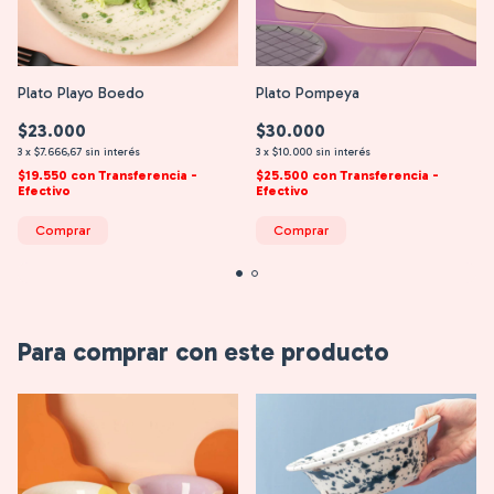
Plato Playo Boedo
Plato Pompeya
$23.000
$30.000
3
x
$7.666,67
sin interés
3
x
$10.000
sin interés
$19.550
con
Transferencia -
$25.500
con
Transferencia -
Efectivo
Efectivo
Comprar
Comprar
Para comprar con este producto