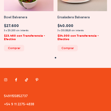
Bowl Balvanera
Ensaladera Balvanera
$27.600
$40.000
3
x
$9.200
sin interés
3
x
$13.333,33
sin interés
$23.460
con
Transferencia -
$34.000
con
Transferencia -
Efectivo
Efectivo
Comprar
Comprar
5491155852737
+54 9 11 2275-4838