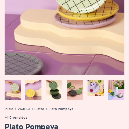
Inicio
>
VAJILLA
>
Platos
>
Plato Pompeya
+110 vendidos
Plato Pompeya