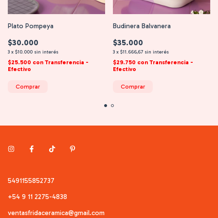
Plato Pompeya
Budinera Balvanera
$30.000
$35.000
3
x
$10.000
sin interés
3
x
$11.666,67
sin interés
$25.500
con
Transferencia -
$29.750
con
Transferencia -
Efectivo
Efectivo
Comprar
Comprar
5491155852737
+54 9 11 2275-4838
ventasfridaceramica@gmail.com