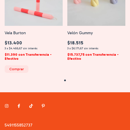
Vela Burton
Velón Gummy
$13.400
$18.515
3
x
$4.466,67
sin interés
3
x
$6.171,67
sin interés
$11.390
con
Transferencia -
$15.737,75
con
Transferencia -
Efectivo
Efectivo
Comprar
5491155852737