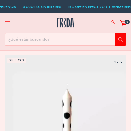
ERENCIA
3 CUOTAS SIN INTERES
15% OFF EN EFECTIVO Y TRANSFERENCI
0
SIN STOCK
1
/
5