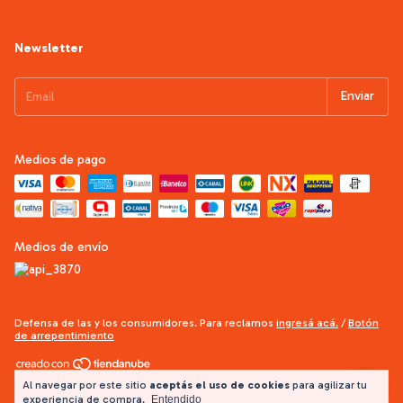
Newsletter
Medios de pago
Medios de envío
Defensa de las y los consumidores. Para reclamos
ingresá acá.
/
Botón
de arrepentimiento
Copyright FRIDA ceramica - 2026. Todos los derechos reservados.
Al navegar por este sitio
aceptás el uso de cookies
para agilizar tu
experiencia de compra.
Entendido