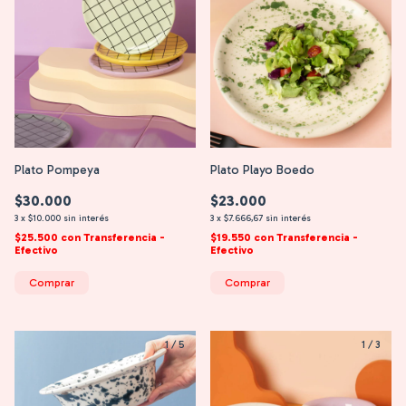
Plato Pompeya
Plato Playo Boedo
$30.000
$23.000
3
x
$10.000
sin interés
3
x
$7.666,67
sin interés
$25.500
con
Transferencia -
$19.550
con
Transferencia -
Efectivo
Efectivo
Comprar
Comprar
1
/
5
1
/
3