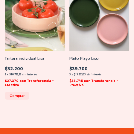
Tartera individual Lisa
Plato Playo Liso
$32.200
$39.700
3
x
$10.733,33
sin interés
3
x
$13.233,33
sin interés
$27.370
con
Transferencia -
$33.745
con
Transferencia -
Efectivo
Efectivo
Comprar