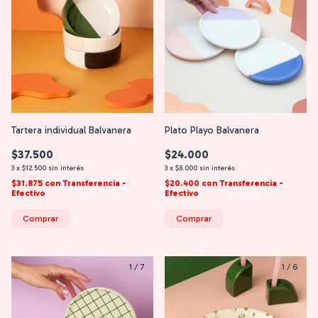
Tartera individual Balvanera
Plato Playo Balvanera
$37.500
$24.000
3
x
$12.500
sin interés
3
x
$8.000
sin interés
$31.875
con
Transferencia -
$20.400
con
Transferencia -
Efectivo
Efectivo
Comprar
Comprar
1
/
7
1
/
6