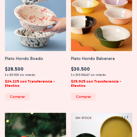
Plato Hondo Boedo
Plato Hondo Balvanera
$28.500
$30.500
3
x
$9.500
sin interés
3
x
$10.166,67
sin interés
$24.225
con
Transferencia -
$25.925
con
Transferencia -
Efectivo
Efectivo
Comprar
Comprar
1
/
7
1
/
7
SIN STOCK