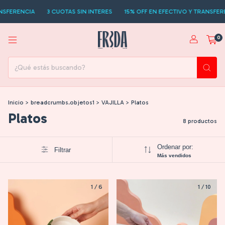
SFERENCIA
3 CUOTAS SIN INTERES
15% OFF EN EFECTIVO Y TRANSFEREN
0
Inicio
>
breadcrumbs.objetos1
>
VAJILLA
>
Platos
Platos
8 productos
Ordenar por:
Filtrar
Más vendidos
1
/
6
1
/
10