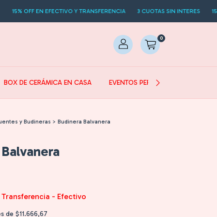
EN EFECTIVO Y TRANSFERENCIA
3 CUOTAS SIN INTERES
15% OFF EN EF
0
BOX DE CERÁMICA EN CASA
EVENTOS PERSONALIZADOS
uentes y Budineras
>
Budinera Balvanera
 Balvanera
Transferencia - Efectivo
és de
$11.666,67