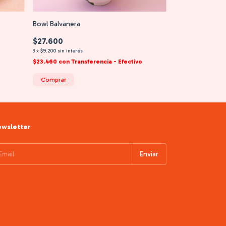
Bowl Balvanera
$27.600
3
x
$9.200
sin interés
$23.460
con
Transferencia - Efectivo
Comprar
wsletter