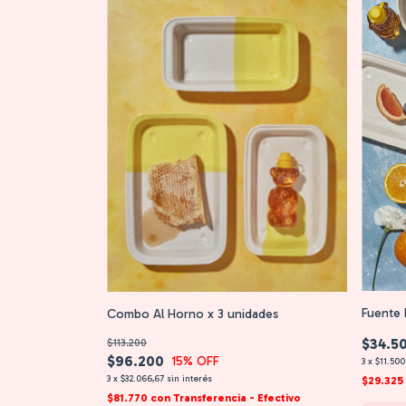
Fuente 
Combo Al Horno x 3 unidades
$34.5
$113.200
$96.200
15
% OFF
3
x
$11.500
3
x
$32.066,67
sin interés
$29.325
$81.770
con
Transferencia - Efectivo