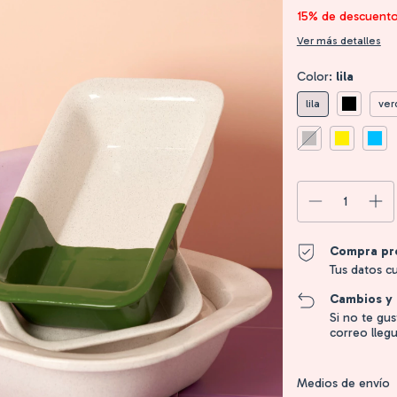
15% de descuent
Ver más detalles
Color:
lila
lila
ver
Compra pr
Tus datos c
Cambios y 
Si no te gu
correo llegu
Entregas para el CP
Medios de envío