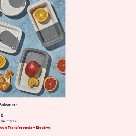
Balvanera
00
sin interés
con
Transferencia - Efectivo