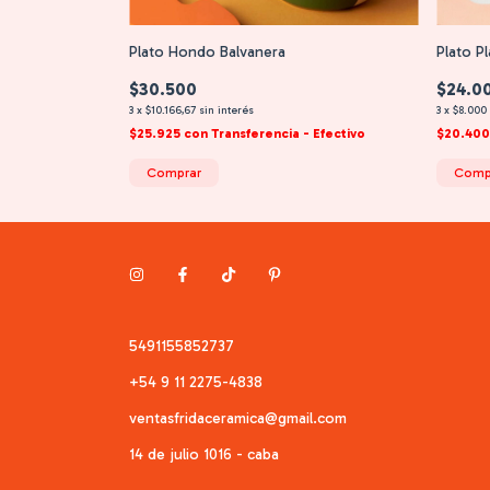
Plato Hondo Balvanera
Plato P
$30.500
$24.0
3
x
$10.166,67
sin interés
3
x
$8.000
$25.925
con
Transferencia - Efectivo
$20.40
Comprar
Comp
5491155852737
+54 9 11 2275-4838
ventasfridaceramica@gmail.com
14 de julio 1016 - caba