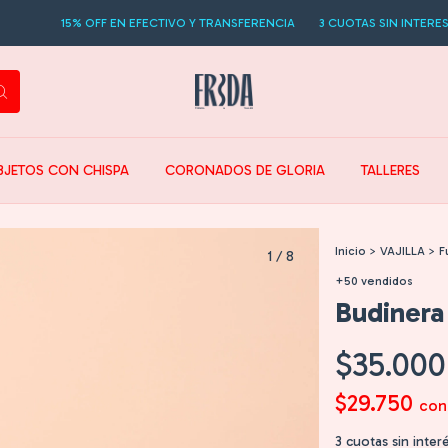
% OFF EN EFECTIVO Y TRANSFERENCIA
3 CUOTAS SIN INTERES
15% OFF 
BJETOS CON CHISPA
CORONADOS DE GLORIA
TALLERES
Inicio
>
VAJILLA
>
F
1
/
8
+50 vendidos
Budinera
$35.000
$29.750
con
3
cuotas sin inter