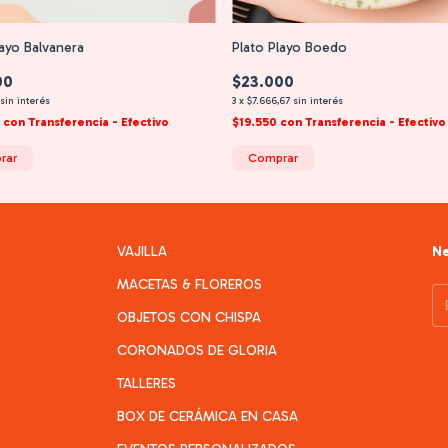
layo Balvanera
Plato Playo Boedo
00
$23.000
sin interés
3
x
$7.666,67
sin interés
0
con
Transferencia - Efectivo
$19.550
con
Transferencia - Efectivo
rar
Comprar
VAJILLA
Ne
MACETAS & FLOREROS
OBJETOS CON CHISPA
CORONADOS DE GLORIA
TALLERES
BOX DE CERÁMICA EN CASA