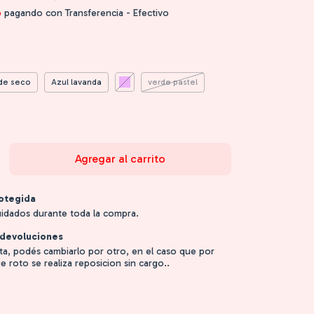
o
pagando con Transferencia - Efectivo
de seco
Azul lavanda
verde pastel
otegida
uidados durante toda la compra.
devoluciones
sta, podés cambiarlo por otro, en el caso que por
e roto se realiza reposicion sin cargo..
:
Cambiar CP