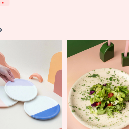
rar
o