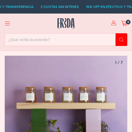
ANSFERENCIA
3 CUOTAS SIN INTERES
15% OFF EN EFECTIVO Y TRANSFE
0
1
/
7