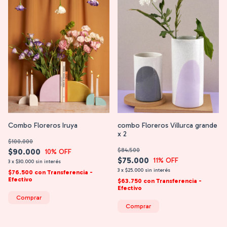
Combo Floreros Iruya
combo Floreros Villurca grande
x 2
$100.000
$84.500
$90.000
10
% OFF
$75.000
11
% OFF
3
x
$30.000
sin interés
3
x
$25.000
sin interés
$76.500
con
Transferencia -
Efectivo
$63.750
con
Transferencia -
Efectivo
Comprar
Comprar